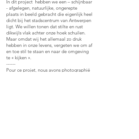
In dit project hebben we een – schijnbaar
- afgelegen, natuurlijke, ongerepte
plaats in beeld gebracht die eigenlijk heel
dicht bij het stadscentrum van Antwerpen
ligt. We willen tonen dat stilte en rust
dikwijls vlak achter onze hoek schuilen.
Maar omdat wij het allemaal zo druk
hebben in onze levens, vergeten we om af
en toe stil te staan en naar de omgeving
te « kijken ».
------
Pour ce projet, nous avons photographié
un endroit en apparence isolé, sauvage et
vierge de toute présence humaine, qui se
trouve en réalité tout près du centre
d’Anvers. Nous voulons montrer qu’il ne
faut pas toujours aller loin pour trouver le
calme et la sérénité. Mais avec nos vies si
remplies, où nous ne faisons que courir, il
nous arrive d’oublier de
véritablement « regarder » ce qui nous
entoure.